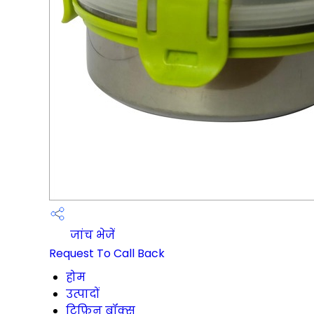
जांच भेजें
Request To Call Back
होम
उत्पादों
टिफ़िन बॉक्स